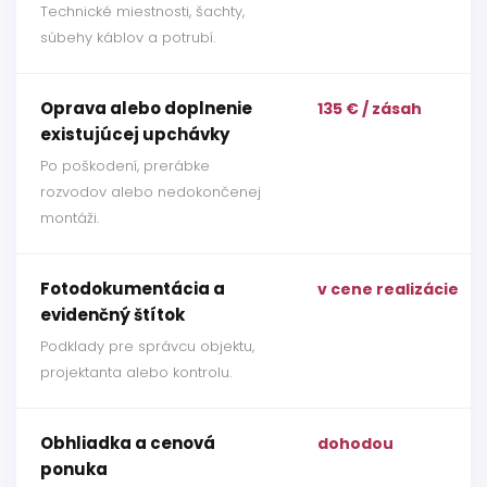
Technické miestnosti, šachty,
súbehy káblov a potrubí.
Oprava alebo doplnenie
135 € / zásah
existujúcej upchávky
Po poškodení, prerábke
rozvodov alebo nedokončenej
montáži.
Fotodokumentácia a
v cene realizácie
evidenčný štítok
Podklady pre správcu objektu,
projektanta alebo kontrolu.
Obhliadka a cenová
dohodou
ponuka