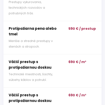
Prestupy vykurovania,
technických rozvodov a
potrubných trás.
Protipožiarna pena alebo
590 € / prestup
tmel
Menšie a stredné prestupy v
stenách a stropoch.
Väčší prestup s
690 € / m²
protipožiarnou doskou
Technické miestnosti, šachty,
súbehy káblov a potrubí.
Väčší prestup s
690 € / m²
protipožiarnou doskou